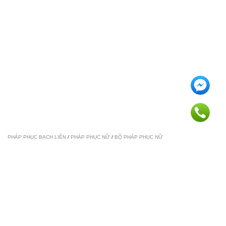
PHÁP PHỤC BẠCH LIÊN
/
PHÁP PHỤC NỮ
/
BỘ PHÁP PHỤC NỮ
Bộ pháp phục Thuần Linh - AP0065 -
QP0086
1.600.000 ₫
*
SIZE:
S
M
L
XL