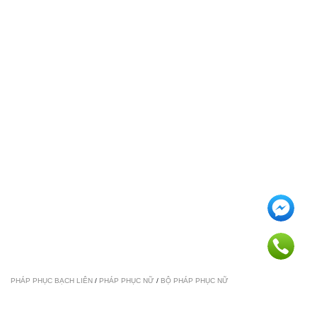
PHÁP PHỤC BẠCH LIÊN
/
PHÁP PHỤC NỮ
/
BỘ PHÁP PHỤC NỮ
Bộ pháp phục An Nhiên - AP0058 -