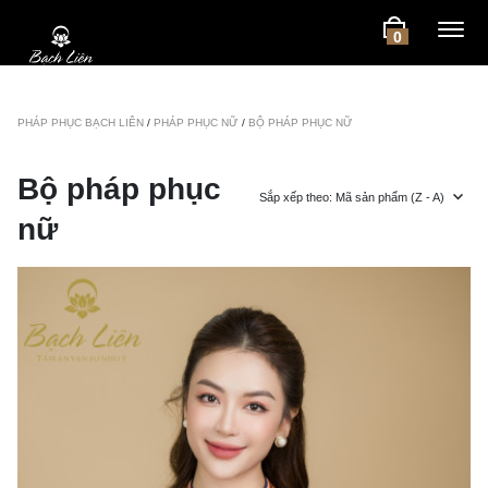
0
PHÁP PHỤC BẠCH LIÊN
/
PHÁP PHỤC NỮ
/
BỘ PHÁP PHỤC NỮ
Bộ pháp phục
Sắp xếp theo: Mã sản phẩm (Z - A)
nữ