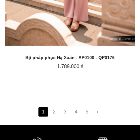
Bộ pháp phục Hạ Xuân - AP0100 - QP0176
1.789.000 ₫
1
2
3
4
5
›