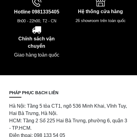
Hệ thống cửa hàng
Hotline
0981335405
26 showroom trên toàn quốc
8h00 - 22h00, T2 - CN
Chính sách vận
chuyển
Giao hàng toàn quốc
PHÁP PHỤC BẠCH LIÊN
Hà Nội: Tầng 5 tòa CT1, ngõ 536 Minh Khai, Vĩnh Tuy,
Hai Bà Trưng, Hà Nội.
HCM: Tầng 2 Số 225 Hai Bà Trưng, phường 6, quận 3
- TP.HCM.
Điện thoại: 098 133 54 05