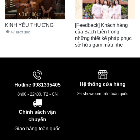
KINH YÊU THƯƠNG
[Feedback] Khách hàng
của Bạch Liên trong
47
lượt đọc
những thiết kế pháp phục
sở hữu gam màu nhẹ
nhàng, tinh khôi.
31
lượt đọc
Hệ thống cửa hàng
Hotline
0981335405
26 showroom trên toàn quốc
8h00 - 22h00, T2 - CN
Chính sách vận
chuyển
Giao hàng toàn quốc