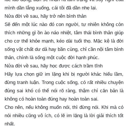
mình dần lắng xuống, cái tôi đã dần nhẹ lại.
Nửa đời về sau, hãy trở nên bình thản
Sẽ đến một lúc nào đó con người, tự nhiên không còn
thích những gì ồn ào náo nhiệt, tâm thái bình thản giúp
cho cơ thể khỏe mạnh, kéo dài tuổi thọ. Mặc kệ là đời
sống vật chất dư dả hay bần cùng, chỉ cần nội tâm bình
thản, chính là sống một cuộc đời hạnh phúc.
Nửa đời về sau, hãy học được cách trầm tĩnh
Hãy lựa chọn giữ im lặng khi bị người khác hiểu lầm,
đừng tranh luận. Trong cuộc sống, có rất nhiều chuyện
đúng sai khó có thể nói rõ ràng, thậm chí căn bản là
không có hoàn toàn đúng hay hoàn toàn sai.
Cho nên, nếu không muốn nói, thì đừng nói. Khi mà có
nói nhiều cũng vô ích, có lẽ im lặng là lời giải thích tốt
nhất.