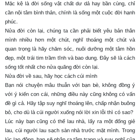
Mặc kệ là đời sống vật chất dư dả hay bần cùng, chỉ
cần nội tâm bình thản, chính là sống một cuộc đời hạnh
phúc.
Nửa
đời còn lại, chúng ta cần phải biết yêu bản thân
mình nhiều hơn một chút, nghĩ thoáng một chút và
quan trọng là hãy chăm sóc, nuôi dưỡng một tâm hồn
đẹp, một trái tim trầm tĩnh và bao dung. Đây sẽ là cách
sống tốt nhất cho nửa quãng đời còn lại.
Nửa đời về sau, hãy học cách cúi mình
Bạn nói chuyện mâu thuẫn với bạn bè, không đồng ý
với ý kiến con cái, những điều này cũng không có vấn
đề gì cả. Hãy tập suy nghĩ thoáng lên, chấp nhận buông
bỏ, cho dù là cúi người xuống nói lời xin lỗi thì có sao?
Lúc này bạn cũng có thể lau nhà, lấy ra một đống giẻ
lau, cúi người lau sạch sàn nhà trước mặt mình. Trong
lúc lao động, bạn sẽ nhận ra tâm trạng và suy nghĩ của