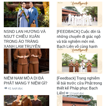
NSND LAN HƯƠNG VÀ
[FEEDBACK] Cuộc đời là
NSƯT CHIỀU XUÂN
những chuyến đi giác ngộ
TRONG ÁO TRÀNG
và trải nghiệm mới mẻ.
XANH LAM TRUYỀN
Bạch Liên vô cùng hạnh
THỐNG
phúc khi được đồng hành
30
lượt đọc
cùng khách hàng trong con
đường tu tập hạnh phúc.
32
lượt đọc
NIỆM NAM MÔ A DI ĐÀ
[Feedback] Trang nghiêm
PHẬT MANG Ý NIỆM GÌ?
lễ bái trước cửa Phật trong
thiết kế Pháp phục Bạch
41
lượt đọc
Liên!
13
lượt đọc