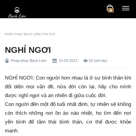
0
PHÁP PHỤC BẠCH LIÊN
/
TIN TỨC
NGHỈ NGƠI
Phap phuc Bach Lien
15.04.2023
32
lượt đọc
NGHỈ NGƠI: Con người hơn nhau là ở sự bình thản khi
đối diện mọi vấn đề, nửa đời còn lại, hãy cho mình
được nghỉ ngơi và an nhiên đi giữa cuộc đời.
Con người đến một độ tuổi nhất định, tự nhiên sẽ không
còn thích những nơi ồn ào náo nhiệt, họ tìm đến nơi
yên bình để tâm thái bình thản, cơ thể được khỏe
mạnh.