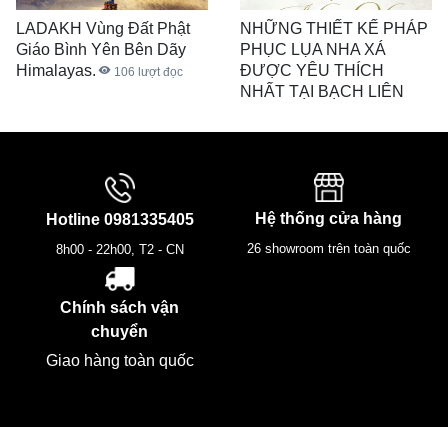
LADAKH Vùng Đất Phật
NHỮNG THIẾT KẾ PHÁP
Giáo Bình Yên Bên Dãy
PHỤC LỤA NHA XÁ
Himalayas.
ĐƯỢC YÊU THÍCH
106
lượt đọc
NHẤT TẠI BẠCH LIÊN
1.937
lượt đọc
Hệ thống cửa hàng
Hotline
0981335405
26 showroom trên toàn quốc
8h00 - 22h00, T2 - CN
Chính sách vận
chuyển
Giao hàng toàn quốc