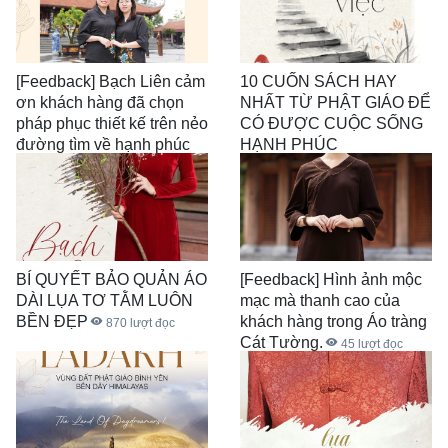
[Feedback] Bạch Liên cảm
10 CUỐN SÁCH HAY
ơn khách hàng đã chọn
NHẤT TỪ PHẬT GIÁO ĐỂ
pháp phục thiết kế trên nẻo
CÓ ĐƯỢC CUỘC SỐNG
đường tìm về hạnh phúc
HẠNH PHÚC
của con đường tu tập.
3.276
lượt đọc
68
lượt đọc
BÍ QUYẾT BẢO QUẢN ÁO
[Feedback] Hình ảnh mộc
DÀI LỤA TƠ TẰM LUÔN
mạc mà thanh cao của
BỀN ĐẸP
khách hàng trong Áo tràng
870
lượt đọc
Cát Tường.
45
lượt đọc