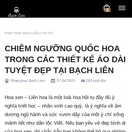
0
PHÁP PHỤC BẠCH LIÊN
/
TIN TỨC
CHIÊM NGƯỠNG QUỐC HOA
TRONG CÁC THIẾT KẾ ÁO DÀI
TUYỆT ĐẸP TẠI BẠCH LIÊN
Phap phuc Bach Lien
07.04.2023
283
lượt đọc
Hoa sen – Liên hoa là một loài hoa hội tụ đầy đủ ý
nghĩa triết học – nhân sinh cao quý, là ý nghĩa về âm
dương ngũ hành và sức vươn dậy của một ý chí sống
mãnh liệt như dân tộc Việt. Nếu bạn yêu vẻ đẹp bình dị
của hoa sen, thì chắc hẳn bạn không thể bỏ qua những