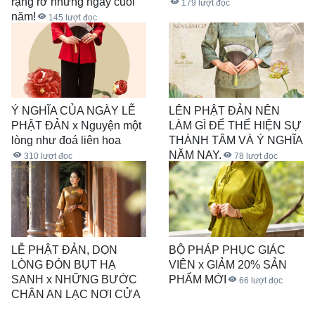
rạng rỡ những ngày cuối
179
lượt đọc
năm!
145
lượt đọc
Ý NGHĨA CỦA NGÀY LỄ
LÊN PHẬT ĐẢN NÊN
PHẬT ĐẢN x Nguyện một
LÀM GÌ ĐỂ THỂ HIỆN SỰ
lòng như đoá liên hoa
THÀNH TÂM VÀ Ý NGHĨA
NĂM NAY.
310
lượt đọc
78
lượt đọc
LỄ PHẬT ĐẢN, DỌN
BỘ PHÁP PHỤC GIÁC
LÒNG ĐÓN BỤT HẠ
VIÊN x GIẢM 20% SẢN
SANH x NHỮNG BƯỚC
PHẨM MỚI
66
lượt đọc
CHÂN AN LẠC NƠI CỬA
CHÙA
77
lượt đọc