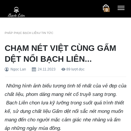
0
PHÁP PHỤC BẠCH LIÊN
/
TIN TỨC
CHẠM NÉT VIỆT CÙNG GẤM
DỆT NỔI BẠCH LIÊN...
Ngọc Lan
24.11.2023
89
lượt đọc
Những hình ảnh biểu tượng tinh tế nhất của vẻ đẹp của
chất liệu, phom dáng mang nét cổ truyề sang trọng.
Bạch Liên chọn lựa kỹ lưỡng trong suốt quá trình thiết
kế, sử dụng chất liệu Gấm dệt nổi sắc nét mong muốn
mang đến cho người mặc cảm giác nhẹ nhàng và ấm
áp những ngày mùa đông.