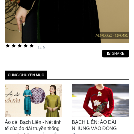
1 /: 5
SHARE
CÙNG CHUYÊN MỤC
Áo dài Bạch Liên - Nét tinh
BẠCH LIÊN: ÁO DÀI
tế của áo dài truyền thống
NHUNG VÀO ĐÔNG